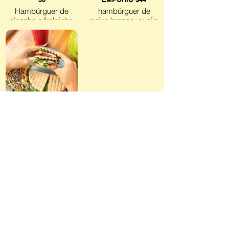
Hambúrguer de
hambúrguer de
picanha e fraldinha,
peixe branco, queijo
mussarela de búfala,
cheddar, molho
geleia de tomate,
tártaro no pão
saladinha de rúcula e
brioche.
rabanete.
BEIRUTH DE ROAST
BEEF $ 57
caseiro com
maionese de raiz
forte, rúcula e
tomate.
SÃO PAULO
Sem lactose
Av Helio Pellegrino, 198 - Itaim Bibi
Fone:
(11) 3853-7146
Rua Oscar Freire, 433 - Jardins
Fone:
(11) 2609 9712