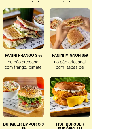
com mussarela de
com mix de legumes
búfala (baixa
grelhados,
lactose), compota de
pimentões,
tomate e molho
abobrinha,
pesto.
cogumelos e
espinafre com queijo
Veggie
de castanha
cremoso.
Veggie
PANINI FRANGO $ 55
PANINI MIGNON $59
no pão artesanal
no pão artesanal
com frango, tomate,
com lascas de
cebola roxa,
mignon, cogumelo,
espinafre e maionese
broto de alfafa ao
de raiz forte.
molho roti, queijo de
castanha cremoso
Sem lactose
com
mostarda ancienne.
Sem lactose
BURGUER EMPÓRIO $
FISH BURGUER
56
EMPÓRIO $44